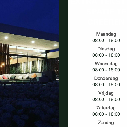
EXTRA TEKST
SPATIE TE
CREËREN
Maandag
08:00 - 18:00
Dinsdag
08:00 - 18:00
Woensdag
08:00 - 18:00
Donderdag
08:00 - 18:00
Vrijdag
08:00 - 18:00
Zaterdag
08:00 - 18:00
Zondag